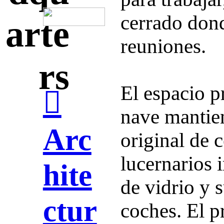
cerrado don
arte
reuniones.
rs
El espacio pr
︎
nave mantien
Arc
original de 
lucernarios i
hite
de vidrio y s
ctur
coches. El p