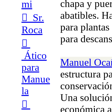
chapa y puer
mi
abatibles. H
︎ Sr.
para plantas 
Roca
para descans
︎
Ático
Manuel Oca
para
estructura pa
Manue
conservación
la
Una solució
︎
económica a