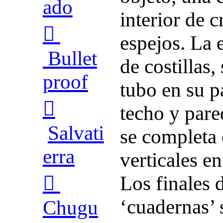
ado
interior de c
︎
espejos. La e
Bullet
de costillas,
proof
tubo en su pa
︎
techo y pare
Salvati
se completa
erra
verticales en
Los finales 
︎
‘cuadernas’ 
Chugu