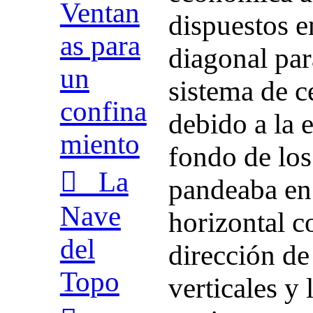
Ventan
dispuestos e
as para
diagonal par
un
sistema de c
confina
debido a la 
miento
fondo de los
︎ La
pandeaba en
Nave
horizontal 
del
dirección de
Topo
verticales y 