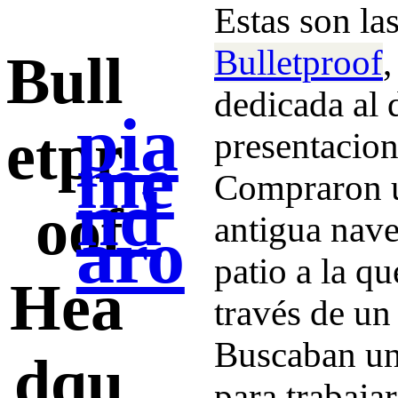
Estas son la
Bulletproof
Bull
dedicada al 
pia
etpr
presentacion
me
Compraron u
nd
oof
antigua nave
aro
patio a la qu
Hea
través de un
Buscaban un
dqu
para trabajar