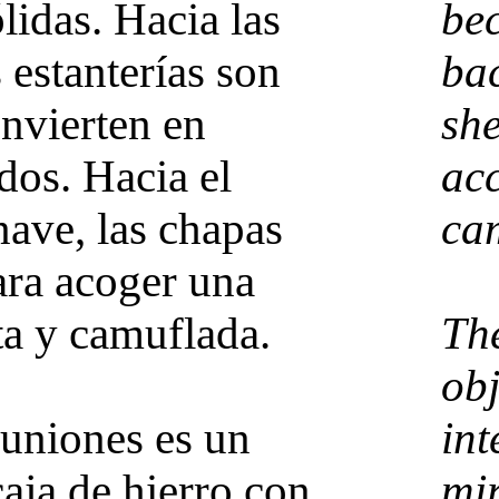
lidas. Hacia las
be
 estanterías son
bac
onvierten en
she
dos. Hacia el
ac
nave, las chapas
ca
ara acoger una
ta y camuflada.
Th
obj
euniones es un
int
caja de hierro con
mir