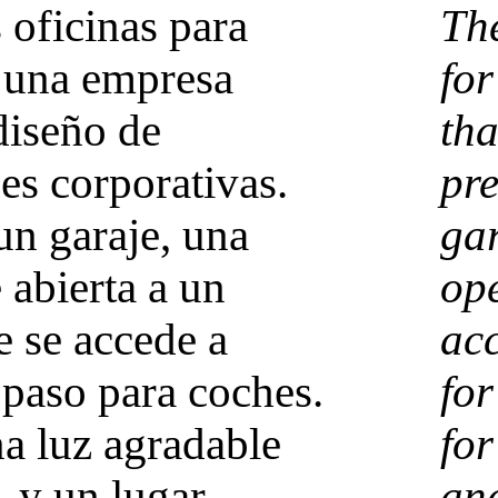
s oficinas para
The
, una empresa
fo
diseño de
tha
es corporativas.
pre
n garaje, una
ga
 abierta a un
ope
e se accede a
ac
 paso para coches.
for
a luz agradable
for
, y un lugar
and