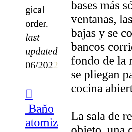
bases más só
gical
ventanas, las
order.
bajas y se c
last
bancos corri
updated
fondo de la 
06/202
2
se pliegan p
cocina abier
︎
Baño
La sala de r
atomiz
objeto, una 