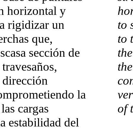
n horizontal y
hor
a rigidizar un
to 
erchas que,
to 
escasa sección de
the
 travesaños,
the
 dirección
com
comprometiendo la
ver
 las cargas
of 
la estabilidad del