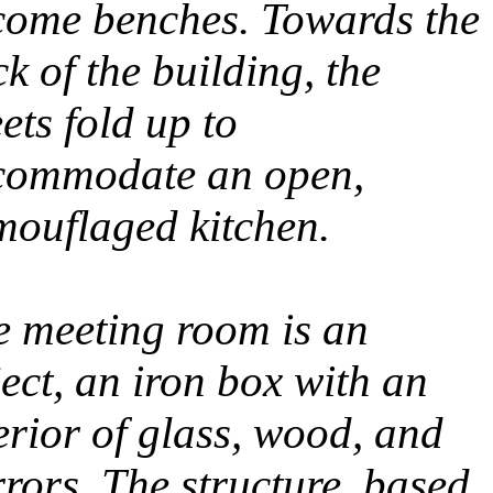
come benches. Towards the
k of the building, the
ets fold up to
commodate an open,
mouflaged kitchen.
e meeting room is an
ect, an iron box with an
erior of glass, wood, and
rors. The structure, based