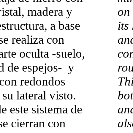
ristal, madera y
on 
structura, a base
its
 se realiza con
and
rte oculta -suelo,
com
d de espejos- y
rou
 con redondos
Thi
 su lateral visto.
bot
de este sistema de
and
se cierran con
als