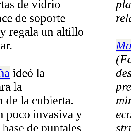
tas de vidrio
pla
ace de soporte
rel
y regala un altillo
ar.
Ma
(F
ña
ideó la
des
ra la
pre
 de la cubierta.
min
n poco invasiva y
ec
 base de puntales
str