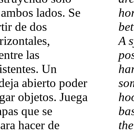
a ambos lados. Se
ho
tir de dos
bet
izontales,
A s
entre las
pos
istentes. Un
han
deja abierto poder
som
gar objetos. Juega
ho
apas que se
ba
ara hacer de
the