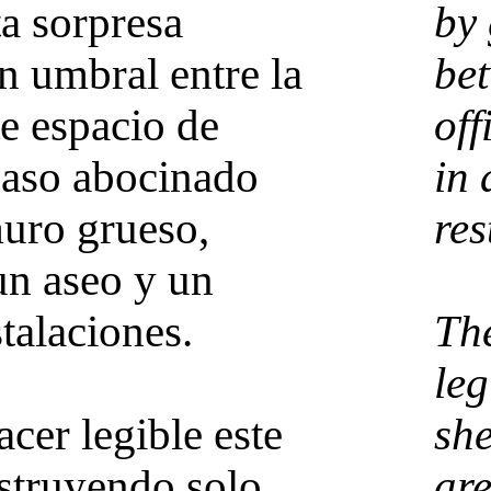
ta sorpresa
by 
 umbral entre la
bet
te espacio de
off
paso abocinado
in 
muro grueso,
res
un aseo y un
stalaciones.
The
leg
acer legible este
she
struyendo solo
ar