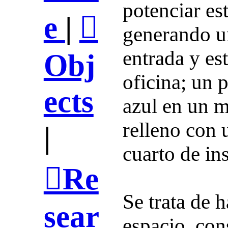
potenciar es
e
|
︎
generando un
entrada y es
Obj
oficina; un 
ects
azul en un 
relleno con 
|
cuarto de in
︎Re
Se trata de h
sear
espacio, con