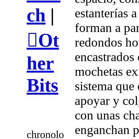
ch
|
estanterías 
forman a par
︎Ot
redondos hor
encastrados 
her
mochetas ex
Bits
sistema que 
apoyar y col
con unas ch
enganchan p
chronolo