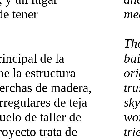
de tener
mee
The
incipal de la
bui
e la estructura
ori
cerchas de madera,
tru
rregulares de teja
sky
uelo de taller de
wor
royecto trata de
tri